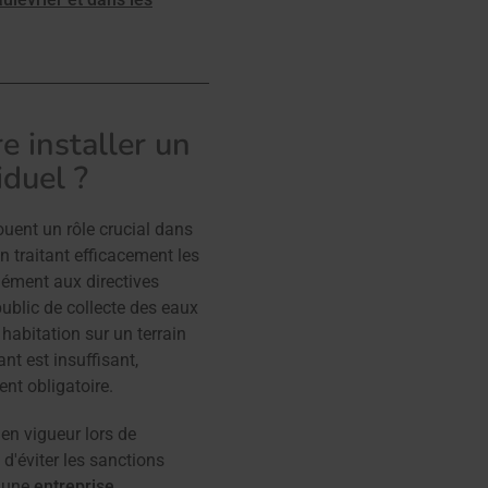
e installer un
iduel ?
ouent un rôle crucial dans
n traitant efficacement les
mément aux directives
 public de collecte des eaux
 habitation sur un terrain
nt est insuffisant,
ent obligatoire.
 en vigueur lors de
 d'éviter les sanctions
t une
entreprise