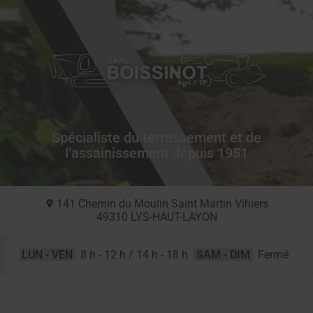
Spécialiste du terrassement et de
l’assainissement depuis 1951
141 Chemin du Moulin Saint Martin Vihiers
49310
LYS-HAUT-LAYON
LUN - VEN
8 h - 12 h / 14 h - 18 h
SAM - DIM
Fermé