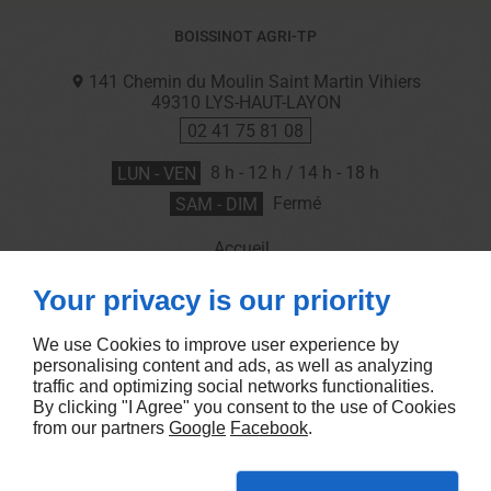
BOISSINOT AGRI-TP
141 Chemin du Moulin Saint Martin Vihiers
49310
LYS-HAUT-LAYON
02 41 75 81 08
LUN - VEN
8 h - 12 h / 14 h - 18 h
SAM - DIM
Fermé
Accueil
Nous contacter
Your privacy is our priority
Mentions légales
Plan du site
We use Cookies to improve user experience by
personalising content and ads, as well as analyzing
traffic and optimizing social networks functionalities.
By clicking "I Agree" you consent to the use of Cookies
from our partners
Google
Facebook
.
Linkeo